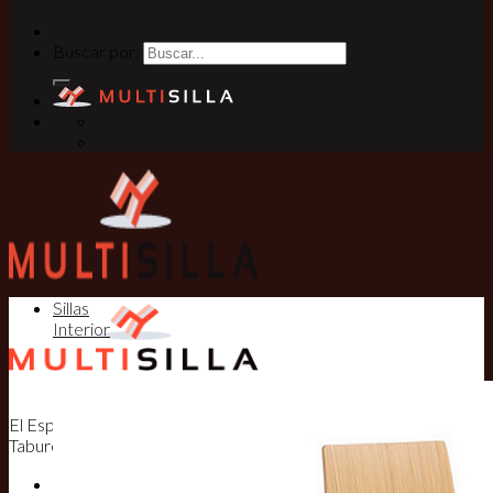
Buscar por:
Sillas
Interior
El Especialista en Sillas, Mesas y
Taburetes