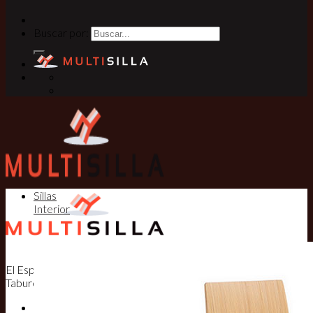
Buscar por:
Sillas
Interior
El Especialista en Sillas, Mesas y
Taburetes