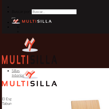
Buscar por:
Sillas
Interior
El Especialista en Sillas, Mesas y
Taburetes