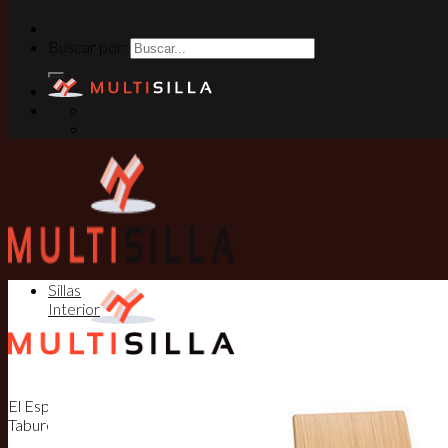
Buscar por:
Sillas
Interior
El Especialista en Sillas, Mesas y
Taburetes