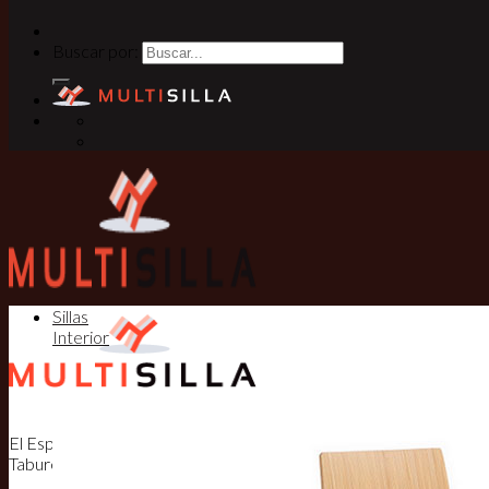
Buscar por:
Sillas
Interior
El Especialista en Sillas, Mesas y
Taburetes