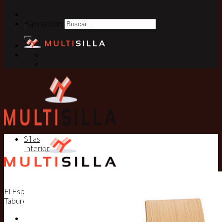
Buscar por:
Sillas
Interior
El Especialista en Sillas, Mesas y
Taburetes