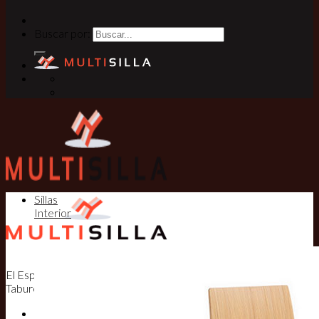
Buscar por:
Sillas
Interior
El Especialista en Sillas, Mesas y
Taburetes