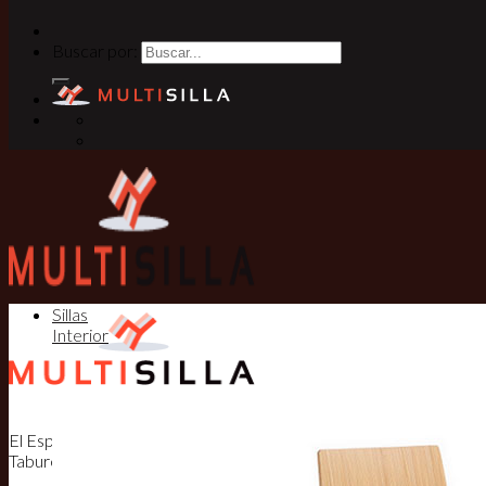
Buscar por:
Sillas
Interior
El Especialista en Sillas, Mesas y
Taburetes