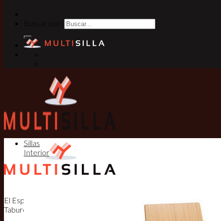
Buscar por:
Sillas
Interior
El Especialista en Sillas, Mesas y
Taburetes