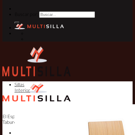
Buscar por:
Sillas
Interior
El Especialista en Sillas, Mesas y
Taburetes