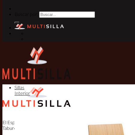
Buscar por:
Sillas
Interior
El Especialista en Sillas, Mesas y
Taburetes