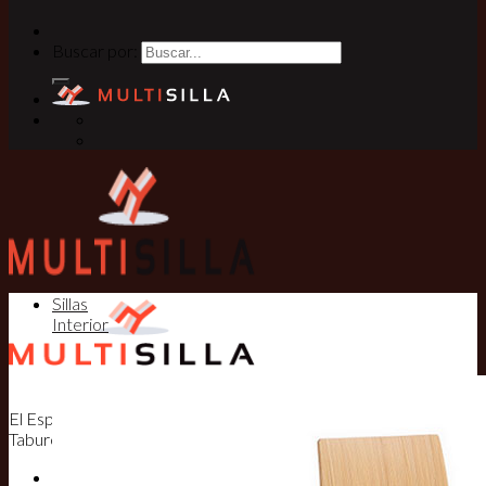
Buscar por:
Sillas
Interior
El Especialista en Sillas, Mesas y
Taburetes