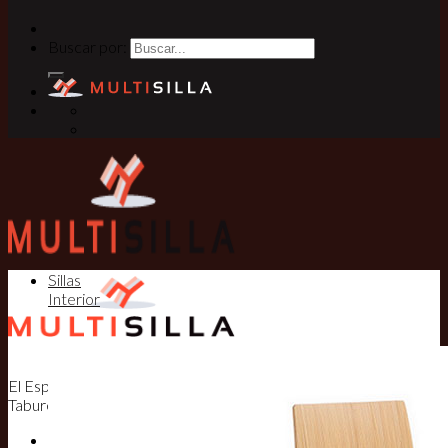
Buscar por:
Sillas
Interior
El Especialista en Sillas, Mesas y
Taburetes