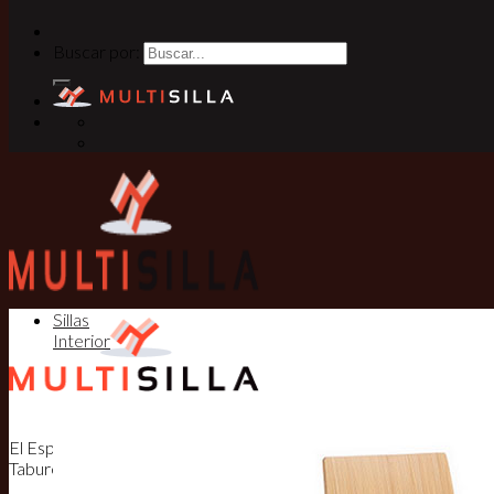
Buscar por:
Sillas
Interior
El Especialista en Sillas, Mesas y
Taburetes