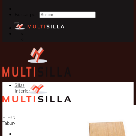
Buscar por:
Sillas
Interior
El Especialista en Sillas, Mesas y
Taburetes