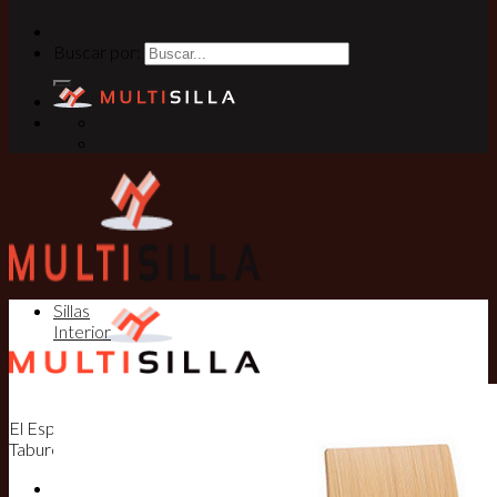
Buscar por:
Sillas
Interior
El Especialista en Sillas, Mesas y
Taburetes