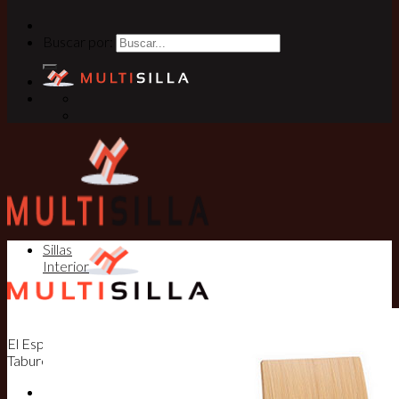
Buscar por:
Sillas
Interior
El Especialista en Sillas, Mesas y
Taburetes