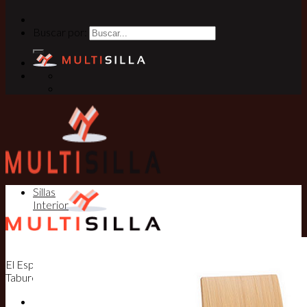
Buscar por:
Sillas
Interior
El Especialista en Sillas, Mesas y
Taburetes