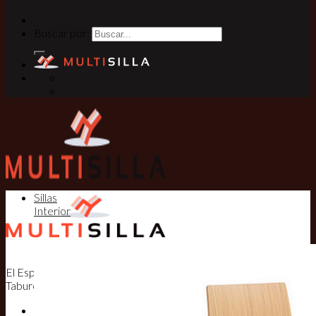
Buscar por:
Sillas
Interior
El Especialista en Sillas, Mesas y
Taburetes