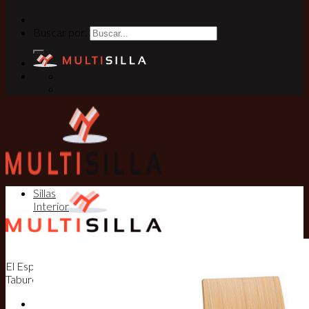
Buscar por:
Sillas
Interior
El Especialista en Sillas, Mesas y
Taburetes