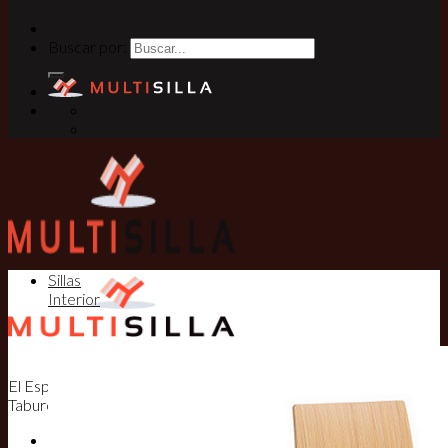
Buscar por:
Sillas
Interior
El Especialista en Sillas, Mesas y
Taburetes