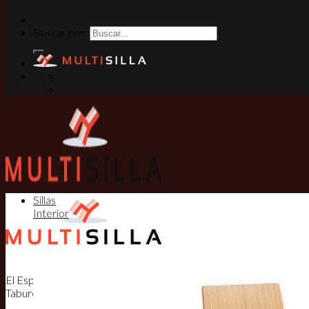
Buscar por:
Sillas
Interior
El Especialista en Sillas, Mesas y
Taburetes