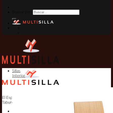
Buscar por:
Sillas
Interior
El Especialista en Sillas, Mesas y
Taburetes