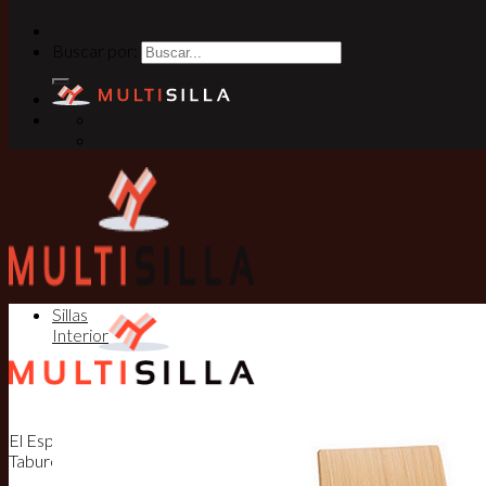
Buscar por:
Sillas
Interior
El Especialista en Sillas, Mesas y
Taburetes