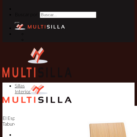
Buscar por:
Sillas
Interior
El Especialista en Sillas, Mesas y
Taburetes