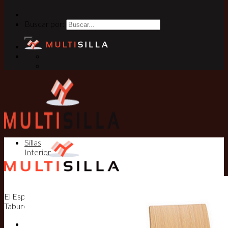
Buscar por:
Sillas
Interior
El Especialista en Sillas, Mesas y
Taburetes