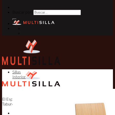
Buscar por:
Sillas
Interior
El Especialista en Sillas, Mesas y
Taburetes