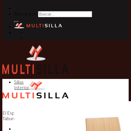
Buscar por:
Sillas
Interior
El Especialista en Sillas, Mesas y
Taburetes