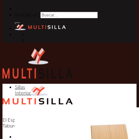
Buscar por:
Sillas
Interior
El Especialista en Sillas, Mesas y
Taburetes