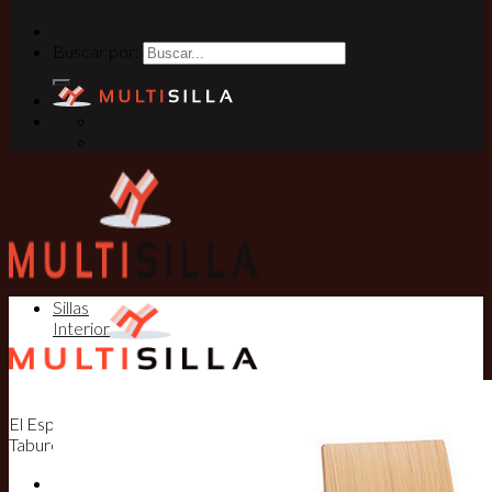
Buscar por:
Sillas
Interior
El Especialista en Sillas, Mesas y
Taburetes