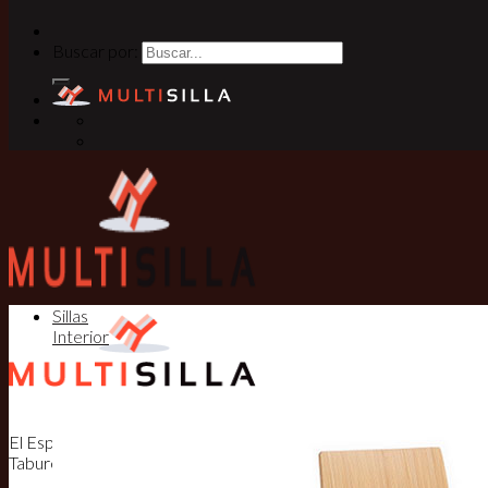
Buscar por:
Sillas
Interior
El Especialista en Sillas, Mesas y
Taburetes