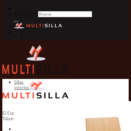
Buscar por:
Sillas
Interior
El Especialista en Sillas, Mesas y
Taburetes