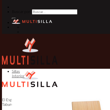
Buscar por:
Sillas
Interior
El Especialista en Sillas, Mesas y
Taburetes