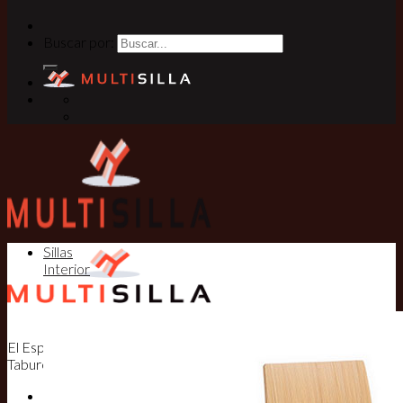
Buscar por:
Sillas
Interior
El Especialista en Sillas, Mesas y
Taburetes