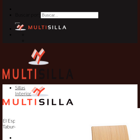
Buscar por:
Sillas
Interior
El Especialista en Sillas, Mesas y
Taburetes