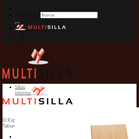
Buscar por:
Sillas
Interior
El Especialista en Sillas, Mesas y
Taburetes