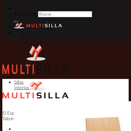
Buscar por:
Sillas
Interior
El Especialista en Sillas, Mesas y
Taburetes