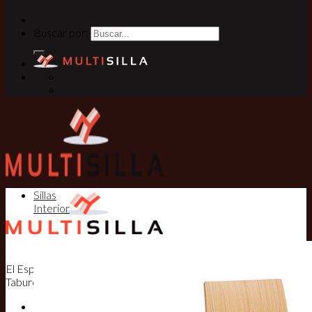
Buscar por:
Sillas
Interior
El Especialista en Sillas, Mesas y
Taburetes