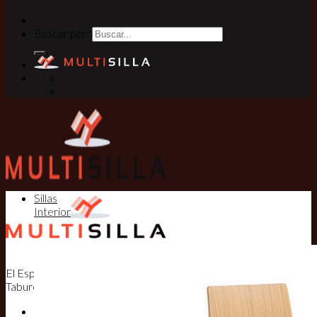
Buscar por:
Sillas
Interior
El Especialista en Sillas, Mesas y
Taburetes