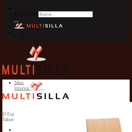
Buscar por:
Sillas
Interior
El Especialista en Sillas, Mesas y
Taburetes