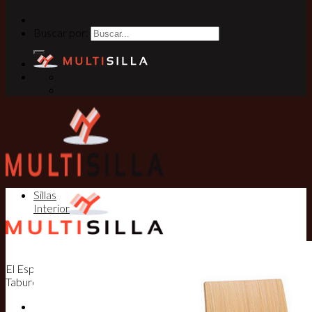
Buscar por:
Sillas
Interior
El Especialista en Sillas, Mesas y
Taburetes