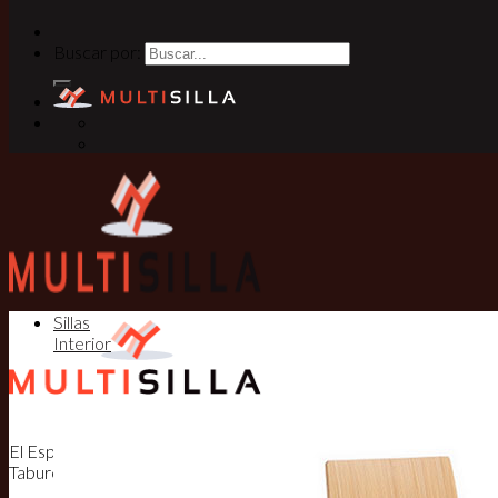
Buscar por:
Sillas
Interior
El Especialista en Sillas, Mesas y
Taburetes