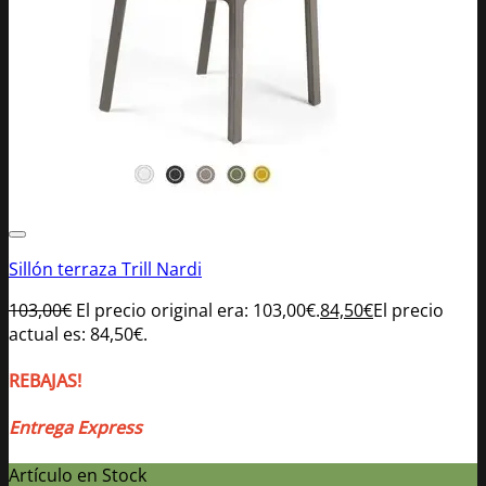
Sillón terraza Trill Nardi
103,00
€
El precio original era: 103,00€.
84,50
€
El precio
actual es: 84,50€.
REBAJAS!
Entrega Express
Artículo en Stock